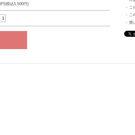
00円(税込5,500円)
こ
こ
買