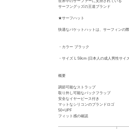
世界中のサーファーに支持されている
サーフングッズの王道ブランド
★サーフハット
快適なバケットハットは、サーフィンの
・カラー ブラック
・サイズ L 59cm (日本人の成人男性サ
概要
調節可能なストラップ
取り外し可能なバックフラップ
安全なイヤーピース付き
マットなシリコンのブランドロゴ
50+UPF
フィット感の確認