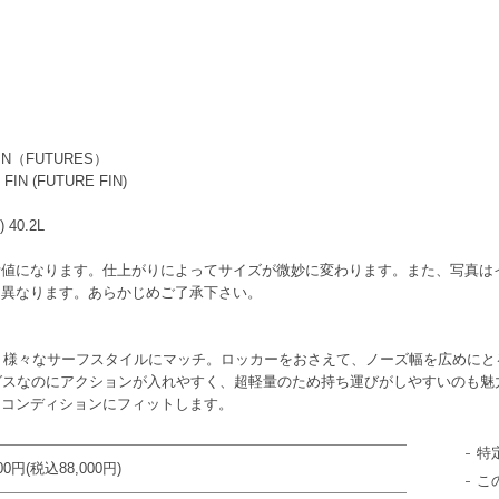
IN（FUTURES）
IN (FUTURE FIN)
) 40.2L
考値になります。仕上がりによってサイズが微妙に変わります。また、写真は
と異なります。あらかじめご了承下さい。
、様々なサーフスタイルにマッチ。ロッカーをおさえて、ノーズ幅を広めにと
グスなのにアクションが入れやすく、超軽量のため持ち運びがしやすいのも魅
るコンディションにフィットします。
特
000円(税込88,000円)
こ